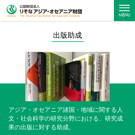
ＴＯＰ
CLOSE
出版助成
財団について
セミナー事業
セミナー
・
セミナー講演録
アジア・オセアニア諸国・地域に関する人
文・社会科学の研究分野における、研究成
シンポジウム
果の出版に対する助成。