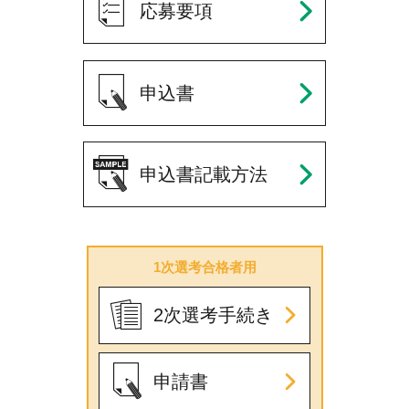
応募要項
アクセス
申込書
English
財団案内書
りそなHP
申込書記載方法
FaceBook
X
youtube
1次選考合格者用
2次選考手続き
申請書